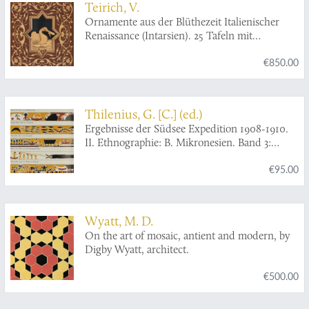
Teirich, V.
Ornamente aus der Blüthezeit Italienischer
Renaissance (Intarsien). 25 Tafeln mit
erklärendem Text.
€850.00
Thilenius, G. [C.] (ed.)
Ergebnisse der Südsee Expedition 1908-1910.
II. Ethnographie: B. Mikronesien. Band 3:
Palau. 5. Teilband (Schluss): Abteilung IX:
€95.00
Zierkunst und Kulturvergleich. Abteilung X:
Baiverzeichnis.
Wyatt, M. D.
On the art of mosaic, antient and modern, by
Digby Wyatt, architect.
€500.00