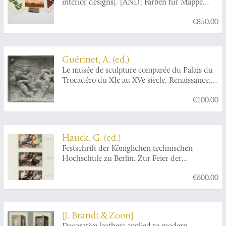
interior designs]. [AND] Farben für Mappe
"Farbige Räume u. Bauten".
€850.00
Guérinet, A. (ed.)
Le musée de sculpture comparée du Palais du
Trocadéro du XIe au XVe siècle. Renaissance,
Louis XIII, Louis XVI, Louis XV, Louis XVI
€100.00
jusqu'a nos jours. [Volume I].
Hauck, G. (ed.)
Festschrift der Königlichen technischen
Hochschule zu Berlin. Zur Feier der
Einweihung ihres neuen Gebäudes am 2.
€600.00
November 1884.
[J. Brandt & Zoon]
Decorative leathers applied to modern