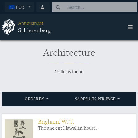
EUR
Antiquariaat
Schierenberg
Architecture
15 items found
ORDER BY
96 RESULTS PER PAGE
Brigham, W. T.
The ancient Hawaiian house.