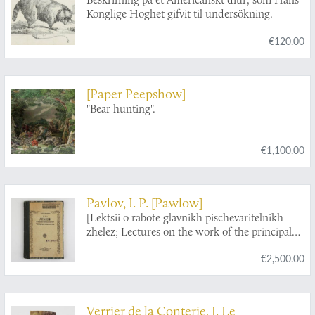
wie für jeden Liebhaber desselben. Gesammelt
Konglige Hoghet gifvit til undersökning.
und herausgegeben.
€120.00
[Paper Peepshow]
"Bear hunting".
€1,100.00
Pavlov, I. P. [Pawlow]
[Lektsii o rabote glavnikh pischevaritelnikh
zhelez; Lectures on the work of the principal
digestive glands].
€2,500.00
Verrier de la Conterie, J. Le