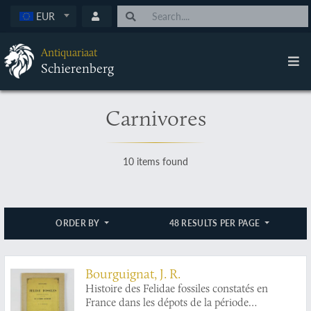
EUR
Antiquariaat
Schierenberg
Carnivores
10 items found
ORDER BY
48 RESULTS PER PAGE
Bourguignat, J. R.
Histoire des Felidae fossiles constatés en
France dans les dépots de la période