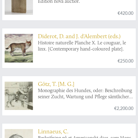
Edition nova auctior.
€420.00
Diderot, D. and J. d'Alembert (eds.)
Histoire naturelle Planche X. Le couguar, le
linx. [Contemporary hand-coloured plate].
€250.00
Götz, T. [M. G.]
Monographie des Hundes, oder: Beschreibung
seiner Zucht, Wartung und Pflege sämtlicher
Racen, deren Krankheiten und der
€2,200.00
Gebrauchsmittel dagegen, sowie
Bekanntmachung des ursprünglichen
Vaterlandes und Gebrauchs jeder Race. Für
alle, deren Geschäft und Stand es erfordert,
Linnaeus, C.
dieses Thier-Geschlecht halten zu müssen, so
Beskrifning på et Americanskt diur, som Hans