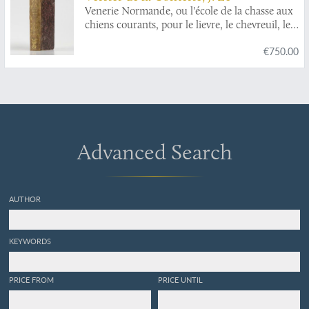
Venerie Normande, ou l'école de la chasse aux
chiens courants, pour le lievre, le chevreuil, le
cerf, le daim, le sanglier, le loup, le renard & la
€750.00
loutre; avec les tons de chasse, accompagnés de
chacun une explication sur l'occasion & les
circonstances où ils doivent être sonnés; et un
traité des remedes, un traité sur le droit de
suite, & un dictionnaire des termes de chasse,
&c.
Advanced Search
AUTHOR
KEYWORDS
PRICE FROM
PRICE UNTIL