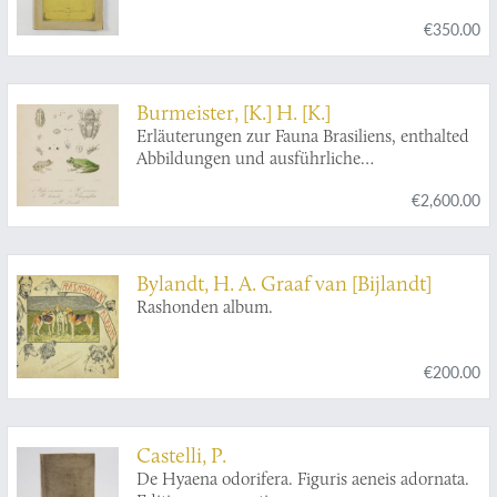
quaternaire.
€350.00
Burmeister, [K.] H. [K.]
Erläuterungen zur Fauna Brasiliens, enthalted
Abbildungen und ausführliche
Beschreibungen neur oder ungenügend
€2,600.00
bekannter Thier-Arten. Mit XXXII Tafeln.
Bylandt, H. A. Graaf van [Bijlandt]
Rashonden album.
€200.00
Castelli, P.
De Hyaena odorifera. Figuris aeneis adornata.