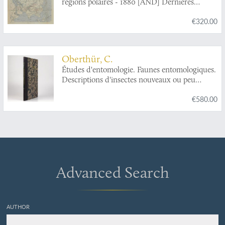
régions polaires - 1880 [AND] Dernières
explorations en Afrique 1880.
€320.00
Oberthür, C.
Études d'entomologie. Faunes entomologiques.
Descriptions d'insectes nouveaux ou peu
connus. I. Étude sur la faune des lépidoptères
€580.00
de l'Algerie.
Advanced Search
AUTHOR