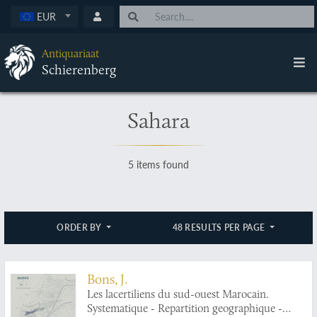
EUR
Antiquariaat
Schierenberg
Sahara
5 items found
ORDER BY
48 RESULTS PER PAGE
Bons, J.
Les lacertiliens du sud-ouest Marocain.
Systematique - Repartition geographique -