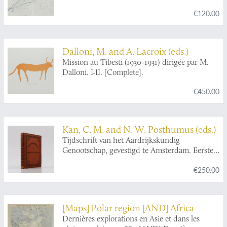
Ethologie - Ecologie.
€120.00
Dalloni, M. and A. Lacroix (eds.)
Mission au Tibesti (1930-1931) dirigée par M.
Dalloni. I-II. [Complete].
€450.00
Kan, C. M. and N. W. Posthumus (eds.)
Tijdschrift van het Aardrijkskundig
Genootschap, gevestigd te Amsterdam. Eerste
Deel [Journal of the Geographical Society in
€250.00
Amsterdam, Volume 1].
[Maps] Polar region [AND] Africa
Dernières explorations en Asie et dans les