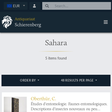
EUR
Antiquariaat
Schierenberg
Sahara
5 items found
ORDER BY
48 RESULTS PER PAGE
Oberthür, C.
Études d'entomologie. Faunes entomologiques.
Descriptions d'insectes nouveaux ou peu