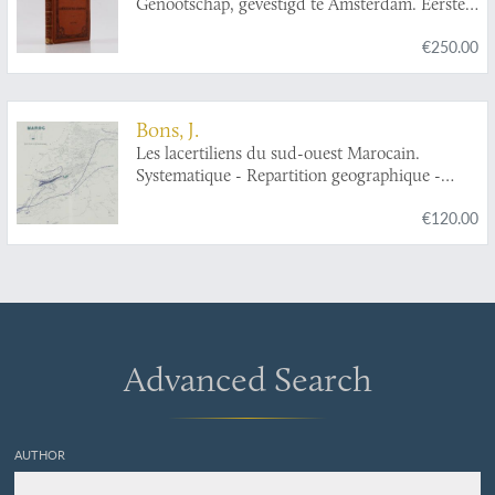
Genootschap, gevestigd te Amsterdam. Eerste
Deel [Journal of the Geographical Society in
€250.00
Amsterdam, Volume 1].
Bons, J.
Les lacertiliens du sud-ouest Marocain.
Systematique - Repartition geographique -
Ethologie - Ecologie.
€120.00
Advanced Search
AUTHOR