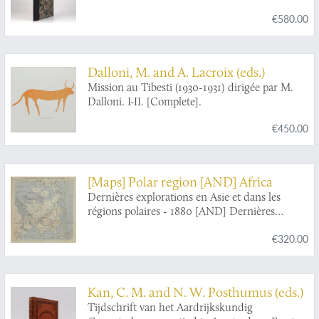
connus. I. Étude sur la faune des lépidoptères
€580.00
de l'Algerie.
Dalloni, M. and A. Lacroix (eds.)
Mission au Tibesti (1930-1931) dirigée par M.
Dalloni. I-II. [Complete].
€450.00
[Maps] Polar region [AND] Africa
Dernières explorations en Asie et dans les
régions polaires - 1880 [AND] Dernières
explorations en Afrique 1880.
€320.00
Kan, C. M. and N. W. Posthumus (eds.)
Tijdschrift van het Aardrijkskundig