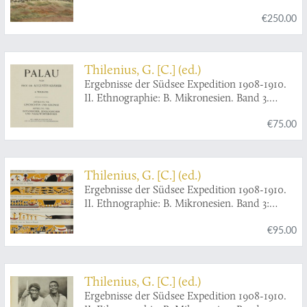
Luangiua und Nukumanu mit Anhang über
€250.00
Sikayana, Nuguria, Tauu und Carteret-Inseln.
Nach den Aufzeichnungen von Ernst Sarfert
bearbeitet von Hans Damm. 1. Halbband:
Allgemeiner Teil und Materielle Kultur. 2.
Thilenius, G. [C.] (ed.)
Halbband: Soziale Verhältnisse und
Ergebnisse der Südsee Expedition 1908-1910.
Geisteskultur. [With often lacking
II. Ethnographie: B. Mikronesien. Band 3.
frontispiece].
Palau. 4. Teilband: Abteilung VII: Geschichten
€75.00
und Gesänge. Abteilung VIII: Botanischer,
zoologischer und Palauwörter-Index. Mit 6
Abbildungen im Text und 127 Zeichnungen
von Eingeborenen.
Thilenius, G. [C.] (ed.)
Ergebnisse der Südsee Expedition 1908-1910.
II. Ethnographie: B. Mikronesien. Band 3:
Palau. 5. Teilband (Schluss): Abteilung IX:
€95.00
Zierkunst und Kulturvergleich. Abteilung X:
Baiverzeichnis.
Thilenius, G. [C.] (ed.)
Ergebnisse der Südsee Expedition 1908-1910.