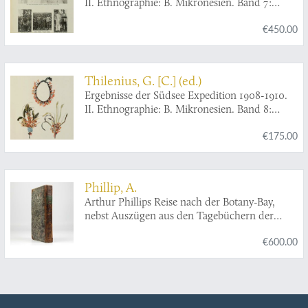
II. Ethnographie: B. Mikronesien. Band 7:
Ponape. 1. Teilband: Allgemeiner Teil:
€450.00
Geschichte, Geographie, Sprache, Eingeborene.
2. Teilband: Gesellschaft und geistige Kultur,
Wirtschaft und stoffliche Kultur. 3. Teilband:
Die Ruinen. Ponapegeschichten. [Complete].
Thilenius, G. [C.] (ed.)
Ergebnisse der Südsee Expedition 1908-1910.
II. Ethnographie: B. Mikronesien. Band 8:
Inseln um Ponape: Kapingamarangi, Nukuor,
€175.00
Ngatik, Mokil, Pingelap.
Phillip, A.
Arthur Phillips Reise nach der Botany-Bay,
nebst Auszügen aus den Tagebüchern der
neuesten Brittischen Entdecker in der Südsee.
€600.00