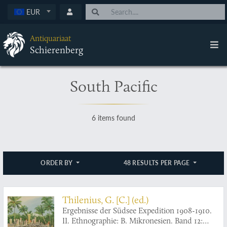
EUR
Antiquariaat
Schierenberg
South Pacific
6 items found
ORDER BY
48 RESULTS PER PAGE
Thilenius, G. [C.] (ed.)
Ergebnisse der Südsee Expedition 1908-1910.
II. Ethnographie: B. Mikronesien. Band 12: