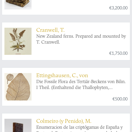
€3,200.00
Cranwell, T.
New Zealand ferns. Prepared and mounted by
T. Cranwell.
€1,750.00
Ettingshausen, C., von
Die Fossile Flora des Tertiär-Beckens von Bilin.
I Theil. (Enthaltend die Thallophyten,
Kryptogamischen Gefässpflanzen;
€500.00
Monokotyledonen, Coniferen, Julifloren und
Oleraceen).
Colmeiro (y Penido), M.
Enumeracion de las criptógamas de España y