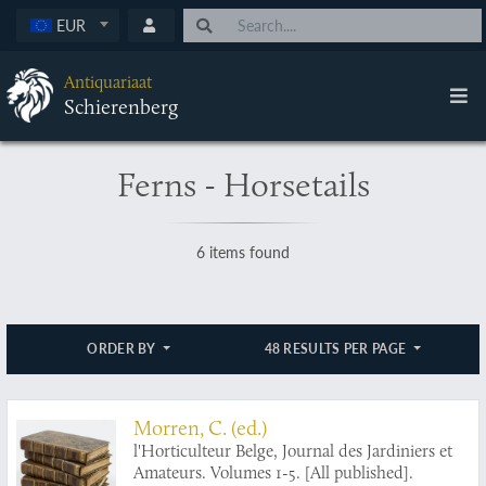
EUR
Antiquariaat
Schierenberg
Ferns - Horsetails
6 items found
ORDER BY
48 RESULTS PER PAGE
Morren, C. (ed.)
l'Horticulteur Belge, Journal des Jardiniers et
Amateurs. Volumes 1-5. [All published].