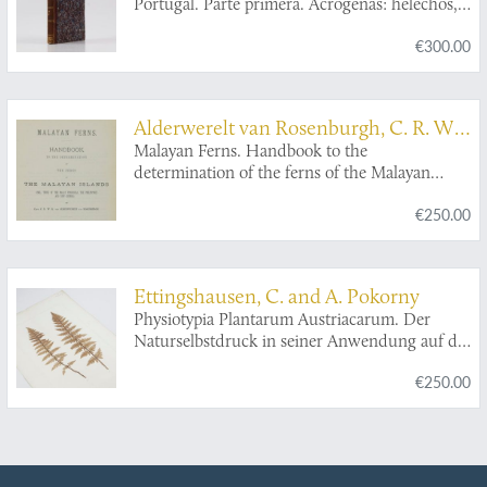
Portugal. Parte primera. Acrogenas: helechos,
equisetáceas, rizocarpeas, licopodiaceas,
€300.00
musgos, hepáticas. [AND] Parte segunda.
Talogenas: hongos, líquenes, collemaceas,
algas. [Complete].
Alderwerelt van Rosenburgh, C. R. W.
K. van
Malayan Ferns. Handbook to the
determination of the ferns of the Malayan
Islands (incl. those of the Malay Peninsula, the
€250.00
Philippines and New Guinea). [AND]
Correcting sheet.
Ettingshausen, C. and A. Pokorny
Physiotypia Plantarum Austriacarum. Der
Naturselbstdruck in seiner Anwendung auf die
Gefässpflanzen des Österreichischen
€250.00
Kaiserstaates, mit besonderer Berücksichtigung
der Nervation in den Flächenorganen der
Pflanzen. Plate 23.
Aspidium rigidum
.