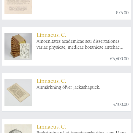
€75.00
Linnaeus, C.
Amoenitates academicae seu dissertationes
variae physicae, medicae botanicae antehac
seorsim editae nunc collectae et auctae ... editio
€5,600.00
tertia curante D. Jo. Christiano Daniele
Schrebero.
Linnaeus, C.
Anmårkning öfver jackashapuck.
€100.00
Linnaeus, C.
Beskrifning på et Americanskt diur, som Hans