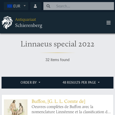
EUR
Antiquariaat
Schierenberg
Linnaeus special 2022
32 items found
ORDER BY
48 RESULTS PER PAGE
Buffon, [G. L. L. Comte de]
Oeuvres complètes de Buffon avec la
nomenclature Linnéenne et la classification de