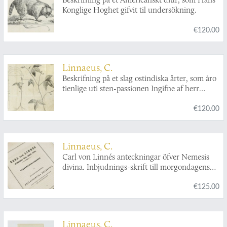
Konglige Hoghet gifvit til undersökning.
€120.00
Linnaeus, C.
Beskrifning på et slag ostindiska årter, som åro
tienlige uti sten-passionen Ingifne af herr
Ammiral Ankarcrona ock beskrefne.
€120.00
Linnaeus, C.
Carl von Linnés anteckningar öfver Nemesis
divina. Inbjudnings-skrift till morgondagens
philosophiska promotion från Upsala
€125.00
universitets stiftelse den sjutiiondesjunde. Af
tillförordnad promotor Elias Fries.
Linnaeus, C.