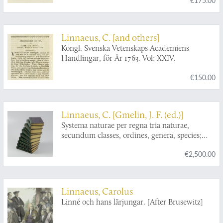
Linnaeus, C. [and others]
Kongl. Svenska Vetenskaps Academiens
Handlingar, för År 1763. Vol: XXIV.
€150.00
Linnaeus, C. [Gmelin, J. F. (ed.)]
Systema naturae per regna tria naturae,
secundum classes, ordines, genera, species;
cum characteribus, differentiis, synonymis,
€2,500.00
locis. Editio decima tertia, aucta, reformata.
Cura Jo. Frid. Gmelin.
Linnaeus, Carolus
Linné och hans lärjungar. [After Brusewitz]