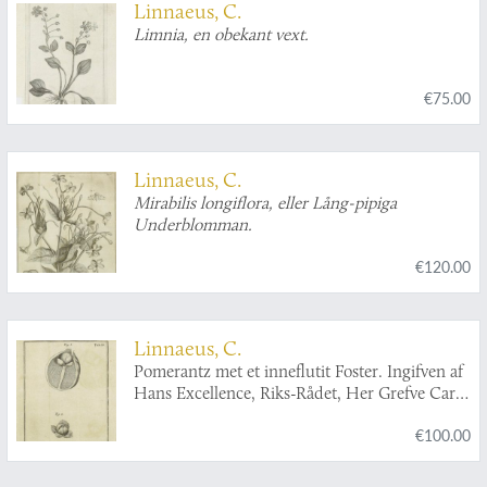
Linnaeus, C.
Limnia, en obekant vext.
€75.00
Linnaeus, C.
Mirabilis longiflora, eller Lång-pipiga
Underblomman.
€120.00
Linnaeus, C.
Pomerantz met et inneflutit Foster. Ingifven af
Hans Excellence, Riks-Rådet, Her Grefve Carl
G. Tessin.
€100.00