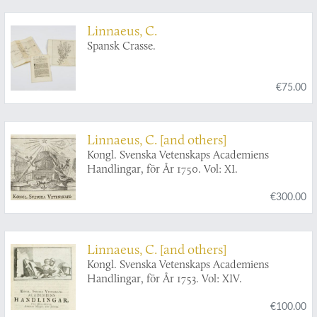
af botaniskt innehåll [AND] V. Iter lapponicum.
Andra upplagan. Med bilagor och noter.
Linnaeus, C.
Ombesörjd af Th. M. Fries. [Five papers in the
Spansk Crasse.
series: Skrifter af Carl von Linné. Utgifta af
Kungl. Svenska Vetenskapsakademien].
€75.00
Linnaeus, C. [and others]
Kongl. Svenska Vetenskaps Academiens
Handlingar, för År 1750. Vol: XI.
€300.00
Linnaeus, C. [and others]
Kongl. Svenska Vetenskaps Academiens
Handlingar, för År 1753. Vol: XIV.
€100.00