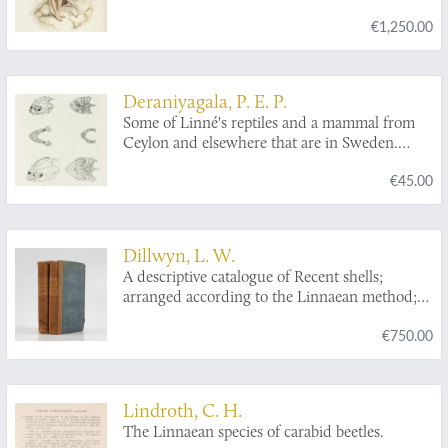
Cuvier. Revues sur l'édition in 4to de
€1,250.00
l'Imprimerie Royale et annotées par M.
Flourens.
Deraniyagala, P. E. P.
Some of Linné's reptiles and a mammal from
Ceylon and elsewhere that are in Sweden.
[AND] Some little-known characters of the
€45.00
two subspecies of
Lepidochelys olivacea
(Eschscholtz).
Dillwyn, L. W.
A descriptive catalogue of Recent shells;
arranged according to the Linnaean method;
with particular attention to the synonymy. In
€750.00
two volumes. [Complete].
Lindroth, C. H.
The Linnaean species of carabid beetles.