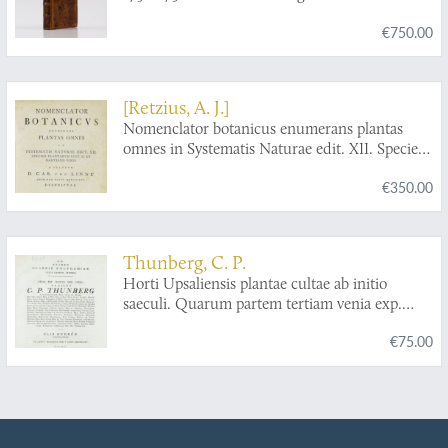
Naturkunnigheten, främmande Folkslags
€750.00
Sprak, Seder, Hushallning, m.m.
[Retzius, A. J.]
Nomenclator botanicus enumerans plantas
omnes in Systematis Naturae edit. XII. Specier.
plantarum edit. II. et mantissis binis a illustr. D.
€350.00
Car. von Linné arch. reg. equit. aurat. etc.
descriptas.
Thunberg, C. P.
Horti Upsaliensis plantae cultae ab initio
saeculi. Quarum partem tertiam venia exp.
Facult. Med. Upsal. praeside C. P. Thunberg.
€75.00
[AND] d.d. Examen classis polygamiae cujus
partem priorem. Venia exp. Facult. Med. Upsal.
praeside C. P. Thunberg.