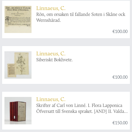
Linnaeus, C.
Rön, om orsaken til fallande Soten i Skåne ock
Wernshärad.
€100.00
Linnaeus, C.
Siberiskt Bokhvete.
€100.00
Linnaeus, C.
Skrifter af Carl von Linné. I. Flora Lapponica
Öfversatt till Svenska spraket. [AND] II. Valda
smärre skrifter af alllmänt naturvetenskapligt
€150.00
innehåll. [AND] III. Classes Plantarum opus
denuo editum. [AND] IV. Valda smärre skrifter