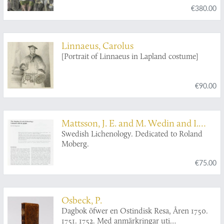
€380.00
Linnaeus, Carolus
[Portrait of Linnaeus in Lapland costume]
€90.00
Mattsson, J. E. and M. Wedin and I.
Hedberg (eds.)
Swedish Lichenology. Dedicated to Roland
Moberg.
€75.00
Osbeck, P.
Dagbok öfwer en Ostindisk Resa, Åren 1750.
1751. 1752. Med anmärkringar uti