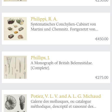
Philippi, R. A.
Systematisches Conchylien-Cabinet von
Martini und Chemnitz. Fortgezetzt von
Hofrath Dr. G. H. v. Schubert und Professor
€450.00
Dr. J. A . Wagner. In Verbindung mit Dr.
Philippi, Dr. L. Pfeiffer und Dr. Dunker neu
herausgegeben und vervollständgt von Dr. H.
C. Kuster. Zweiten Bandes vierte Abtheilung.
Phillips, J.
Die Gattungen
Delphinula, Scissurella
und
A Monograph of British Belemnitidae.
Globulus
. In Abbildungen nach der Natur mit
[Complete].
Beschreibungen von Dr. R. A. Philippi.
€275.00
Potiez, V. L. V. and A. L. G. Michaud
Galerie des mollusques, ou catalogue
méthodique, descriptif et raisonné des
mollusques et coquilles du Muséum de Douai.