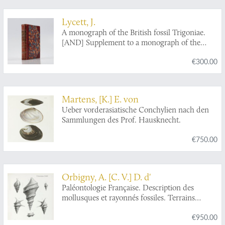
Lycett, J.
A monograph of the British fossil Trigoniae.
[AND] Supplement to a monograph of the
British fossil Trigoniae.
€300.00
Martens, [K.] E. von
Ueber vorderasiatische Conchylien nach den
Sammlungen des Prof. Hausknecht.
€750.00
Orbigny, A. [C. V.] D. d'
Paléontologie Française. Description des
mollusques et rayonnés fossiles. Terrains
Jurassiques. II. Gasteropodes. Texte, Atlas.
€950.00
[Complete].