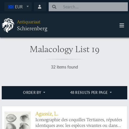
EUR
Antiquariaat
Schierenberg
Malacology List 19
32 items found
ORDER BY
48 RESULTS PER PAGE
Agassiz, L.
Iconographie des coquilles Tertiaires, réputées
identiques avec les espèces vivantes ou dans