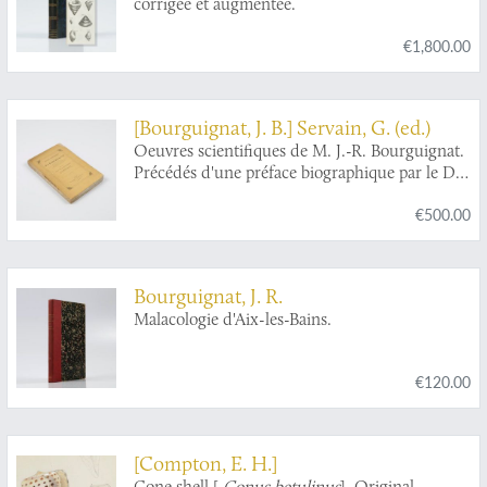
corrigée et augmentée.
€1,800.00
[Bourguignat, J. B.] Servain, G. (ed.)
Oeuvres scientifiques de M. J.-R. Bourguignat.
Précédés d'une préface biographique par le Dr.
Georges Servain. Président de la Société
€500.00
malacologique de France.
Bourguignat, J. R.
Malacologie d'Aix-les-Bains.
€120.00
[Compton, E. H.]
Cone shell [
Conus betulinus
]. Original