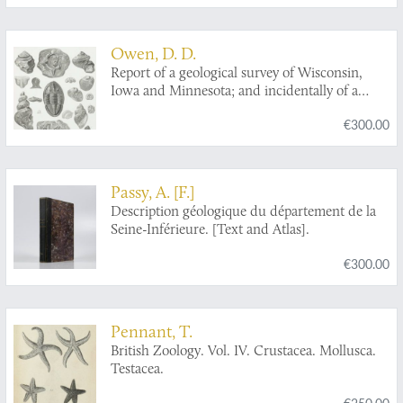
Owen, D. D.
Report of a geological survey of Wisconsin,
Iowa and Minnesota; and incidentally of a
portion of Nebraska territory. Made under
€300.00
instructions from the United States Treasury
Department [AND] Illustrations to the geology
report of Wisconsin, Iowa, and Minnesota.
Passy, A. [F.]
Description géologique du département de la
Seine-Inférieure. [Text and Atlas].
€300.00
Pennant, T.
British Zoology. Vol. IV. Crustacea. Mollusca.
Testacea.
€250.00