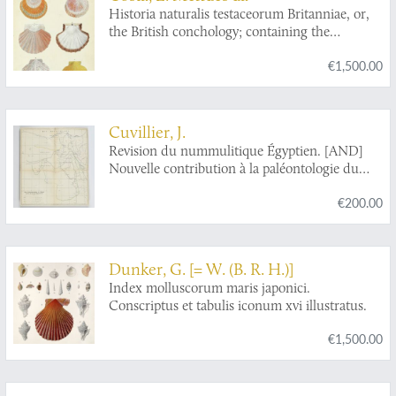
Historia naturalis testaceorum Britanniae, or,
the British conchology; containing the
descriptions and other particulars of natural
€1,500.00
history of the shells of Great Britain and
Ireland: illustrated with figures. In English and
French.
Cuvillier, J.
Revision du nummulitique Égyptien. [AND]
Nouvelle contribution à la paléontologie du
nummulitique Égyptien. [AND] Étude
€200.00
complémentaire sur la paléontologie du
nummulitique Égyptien. [Complete].
Dunker, G. [= W. (B. R. H.)]
Index molluscorum maris japonici.
Conscriptus et tabulis iconum xvi illustratus.
€1,500.00