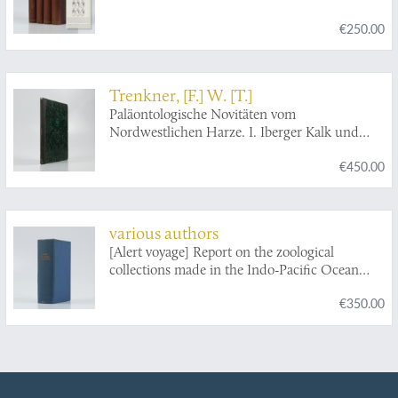
€250.00
Trenkner, [F.] W. [T.]
Paläontologische Novitäten vom
Nordwestlichen Harze. I. Iberger Kalk und
Kohlengebirge von Grund.
€450.00
various authors
[Alert voyage] Report on the zoological
collections made in the Indo-Pacific Ocean
during the voyage of the HMS Alert 1881-1882.
€350.00