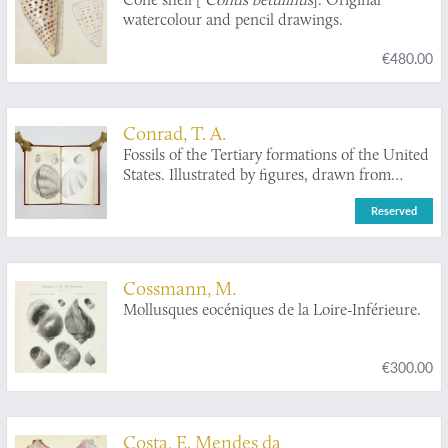
watercolour and pencil drawings.
€480.00
Conrad, T. A.
Fossils of the Tertiary formations of the United
States. Illustrated by figures, drawn from
nature. [Fossils of the Medial Tertiary of the
Reserved
United States 1-2; Fossils of the Miocene
formation of the United States 3-[4].]
Cossmann, M.
Mollusques eocéniques de la Loire-Inférieure.
€300.00
Costa, E. Mendes da