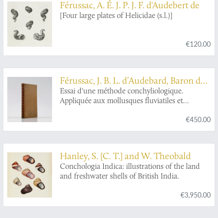
Férussac, A. É. J. P. J. F. d'Audebert de
[Four large plates of Helicidae (s.l.)]
€120.00
Férussac, J. B. L. d’Audebard, Baron de
and A. É. J. P. J. F. d’Audebard, Baron de
Essai d'une méthode conchyliologique.
Appliquée aux mollusques fluviatiles et
terrestres d'après la considération de l'animal et
€450.00
de son test, par M. Daudebard de Férussac.
Nouvelle édition. Augmentée d'une synonymie
des espèces les plus remarquables, d'une table
de concordance systématique de celles qui ont
Hanley, S. [C. T.] and W. Theobald
été décrites par Géoffroy, Poiret et Drapsrnaud,
Conchologia Indica: illustrations of the land
avec Müller et Linné, et terminée par un
and freshwater shells of British India.
catalogue d'espèces observées en divers lieux
de France, par J. Daudebard fils.
€3,950.00