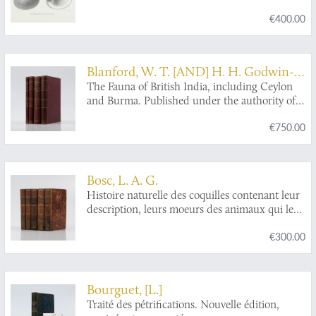
différens terrains de l'époque Tertiaire,
€400.00
accompagnée de la description des espèces
nouvelles.
Blanford, W. T. [AND] H. H. Godwin-
Austen [AND] G. K. Gude [AND] H. B.
The Fauna of British India, including Ceylon
and Burma. Published under the authority of
Preston
the Secretary of State for India in Council.
€750.00
Mollusca. Parts I-IV. [Complete].
Bosc, L. A. G.
Histoire naturelle des coquilles contenant leur
description, leurs moeurs des animaux qui les
habitent et leurs usages. Avec figures dessinées
€300.00
d'apres nature. Tome premier - II - III - IV - V.
[Complete].
Bourguet, [L.]
Traité des pétrifications. Nouvelle édition,