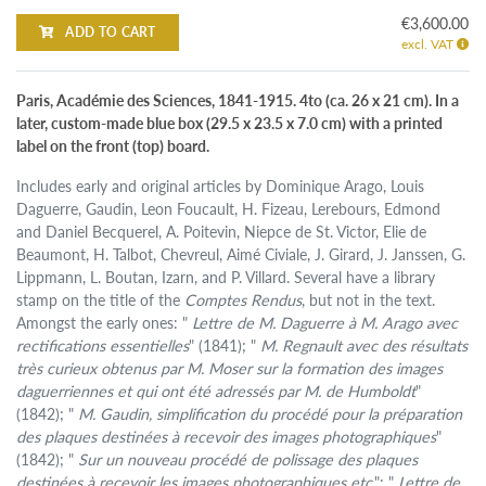
€3,600.00
ADD TO CART
excl. VAT
Paris, Académie des Sciences, 1841-1915. 4to (ca. 26 x 21 cm). In a
later, custom-made blue box (29.5 x 23.5 x 7.0 cm) with a printed
label on the front (top) board.
Includes early and original articles by Dominique Arago, Louis
Daguerre, Gaudin, Leon Foucault, H. Fizeau, Lerebours, Edmond
and Daniel Becquerel, A. Poitevin, Niepce de St. Victor, Elie de
Beaumont, H. Talbot, Chevreul, Aimé Civiale, J. Girard, J. Janssen, G.
Lippmann, L. Boutan, Izarn, and P. Villard. Several have a library
stamp on the title of the
Comptes Rendus
, but not in the text.
Amongst the early ones: "
Lettre de M. Daguerre à M. Arago avec
rectifications essentielles
" (1841); "
M. Regnault avec des résultats
très curieux obtenus par M. Moser sur la formation des images
daguerriennes et qui ont été adressés par M. de Humboldt
"
(1842); "
M. Gaudin, simplification du procédé pour la préparation
des plaques destinées à recevoir des images photographiques
"
(1842); "
Sur un nouveau procédé de polissage des plaques
destinées à recevoir les images photographiques etc
."; "
Lettre de