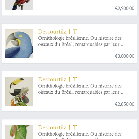
€9,900.00
Descourtilz, J. T.
Ornithologie brésilienne. Ou histoire des
oiseaux du Brésil, remarquables par leur
plumage, leur chant ou leurs habitudes. A
€3,000.00
magnificent parrot plate. Plate 8.
Ara
hyacinthus
[Hyacinth ara].
Descourtilz, J. T.
Ornithologie brésilienne. Ou histoire des
oiseaux du Brésil, remarquables par leur
plumage, leur chant ou leurs habitudes. A
€2,850.00
magnificent toucan plate. Plate 13.
Ramphastos
toco
and
Pteroglossus piperivorus
[Toco or
giant toucan and Guyana toucannet].
Descourtilz, J. T.
Ornithologie brésilienne. Ou histoire des