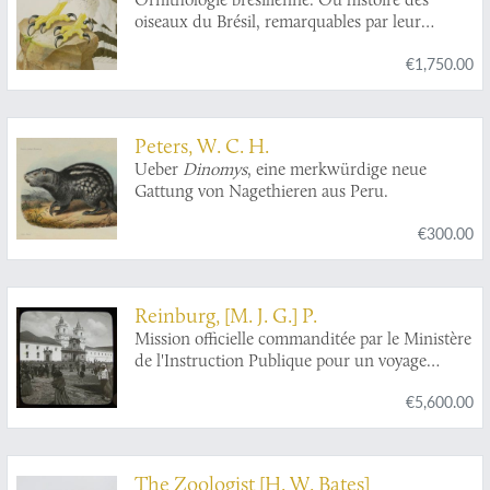
oiseaux du Brésil, remarquables par leur
plumage, leur chant ou leurs habitudes. Plate
€1,750.00
2.
Harpyia cristata
. [Harpy eagle].
Peters, W. C. H.
Ueber
Dinomys
, eine merkwürdige neue
Gattung von Nagethieren aus Peru.
€300.00
Reinburg, [M. J. G.] P.
Mission officielle commanditée par le Ministère
de l'Instruction Publique pour un voyage
d'étude en Amérique latine (1909-1913).
€5,600.00
The Zoologist [H. W. Bates]