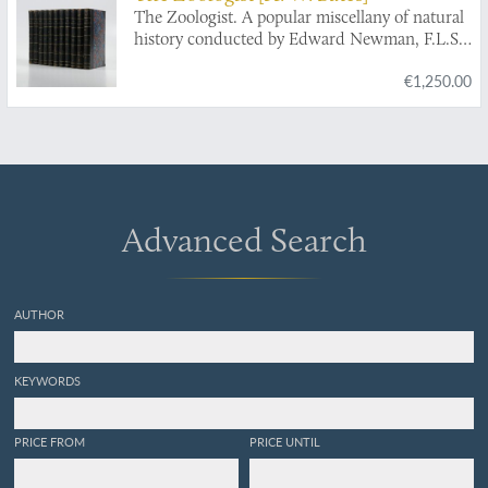
The Zoologist. A popular miscellany of natural
history conducted by Edward Newman, F.L.S.,
Z.S., &c. Volumes 1-11.
€1,250.00
Advanced Search
AUTHOR
KEYWORDS
PRICE FROM
PRICE UNTIL