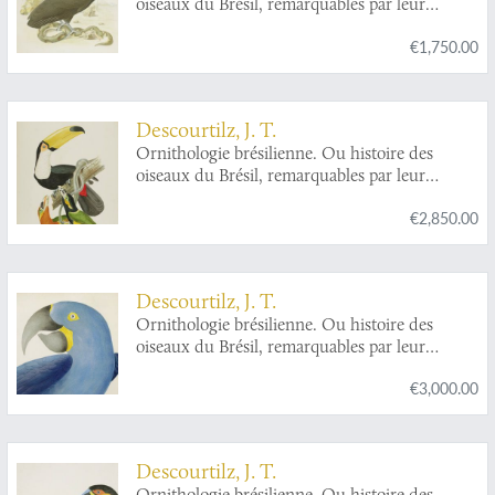
oiseaux du Brésil, remarquables par leur
plumage, leur chant ou leurs habitudes. Plate 1.
€1,750.00
Sarcoramphus papa
[King vulture] and
Percnopterus jota
[Black vulture].
Descourtilz, J. T.
Ornithologie brésilienne. Ou histoire des
oiseaux du Brésil, remarquables par leur
plumage, leur chant ou leurs habitudes. A
€2,850.00
magnificent toucan plate. Plate 13.
Ramphastos
toco
and
Pteroglossus piperivorus
[Toco or
giant toucan and Guyana toucannet].
Descourtilz, J. T.
Ornithologie brésilienne. Ou histoire des
oiseaux du Brésil, remarquables par leur
plumage, leur chant ou leurs habitudes. A
€3,000.00
magnificent parrot plate. Plate 8.
Ara
hyacinthus
[Hyacinth ara].
Descourtilz, J. T.
Ornithologie brésilienne. Ou histoire des