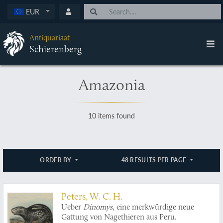
EUR
Antiquariaat
Schierenberg
Amazonia
10 items found
ORDER BY
48 RESULTS PER PAGE
Peters, W. C. H.
Ueber
Dinomys
, eine merkwürdige neue
Gattung von Nagethieren aus Peru.