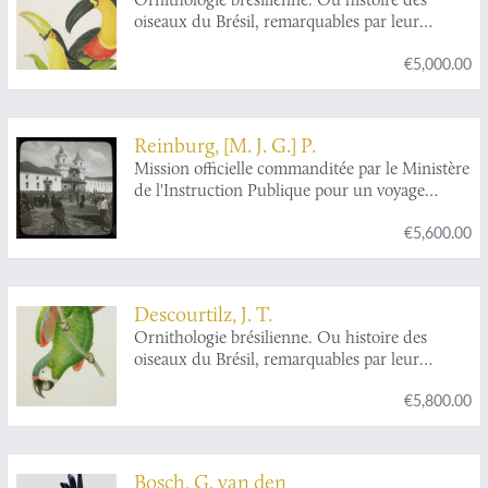
oiseaux du Brésil, remarquables par leur
plumage, leur chant ou leurs habitudes. A pair
€5,000.00
of magnificent toucan plates. Plates 12 and 14.
Ramphastos ariel
and
Ramphastos dicolorus
,
and
Pteroglossus aracari
and
Pteroglossus
ulocomus
. [Ariel toucan and green-billed
Reinburg, [M. J. G.] P.
toucan; and black-necked aracari and curl-
Mission officielle commanditée par le Ministère
crested aracari].
de l'Instruction Publique pour un voyage
d'étude en Amérique latine (1909-1913).
€5,600.00
Descourtilz, J. T.
Ornithologie brésilienne. Ou histoire des
oiseaux du Brésil, remarquables par leur
plumage, leur chant ou leurs habitudes. A pair
€5,800.00
of magnificent parrot plates. Plates 6 and 7.
Ara
ararauna
, and
Ara severus
[Blue-and-yellow
macaw, chestnut-fronted macaw], and
Ara
aracanga,
and
Ara cryssosema
[Scarlet macaw
Bosch, G. van den