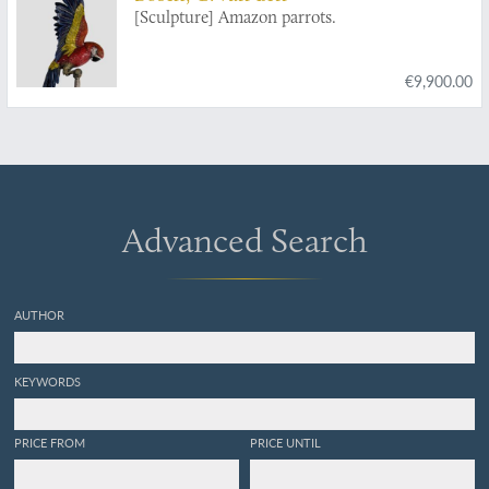
and colour variety].
[Sculpture] Amazon parrots.
€9,900.00
Advanced Search
AUTHOR
KEYWORDS
PRICE FROM
PRICE UNTIL