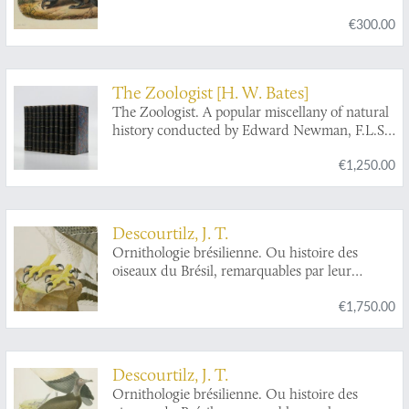
€300.00
The Zoologist [H. W. Bates]
The Zoologist. A popular miscellany of natural
history conducted by Edward Newman, F.L.S.,
Z.S., &c. Volumes 1-11.
€1,250.00
Descourtilz, J. T.
Ornithologie brésilienne. Ou histoire des
oiseaux du Brésil, remarquables par leur
plumage, leur chant ou leurs habitudes. Plate
€1,750.00
2.
Harpyia cristata
. [Harpy eagle].
Descourtilz, J. T.
Ornithologie brésilienne. Ou histoire des