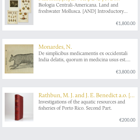
Godman
Biologia Centrali-Americana. Land and
freshwater Mollusca. [AND] Introductory
Volume.
€1,800.00
Monardes, N.
De simplicibus medicamentis ex occidentali
India delatis, quorum in medicina usus est.
Nicolao Monardis Hispalensi Medico.
€3,800.00
Interprete Carolo Clusio atrebate. [AND]
Simplicium medicamentorum ex nova orbe
delatorum, quorum in medicina usus est,
historiae liber tertius. Nicolao Monardes
Rathbun, M. J. and J. E. Benedict a.o. [B.
Hispalensi Medico: nunc verò primum Latio
W. Evermann (ed.)]
Investigations of the aquatic resources and
donatus, & notis illustrarus à Carolo Clusio a.
fisheries of Porto Rico. Second Part.
€200.00