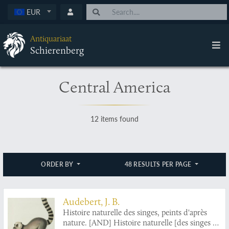
EUR
Antiquariaat
Schierenberg
Central America
12 items found
ORDER BY
48 RESULTS PER PAGE
Audebert, J. B.
Histoire naturelle des singes, peints d'après
nature. [AND] Histoire naturelle [des singes et]