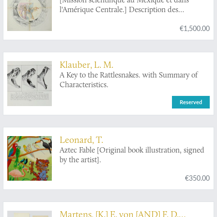
l'Amérique Centrale.] Description des
anciennes possessions mexicaines du Nord.
€1,500.00
Klauber, L. M.
A Key to the Rattlesnakes. with Summary of
Characteristics.
Reserved
Leonard, T.
Aztec Fable [Original book illustration, signed
by the artist].
€350.00
Martens, [K.] E. von [AND] F. D.