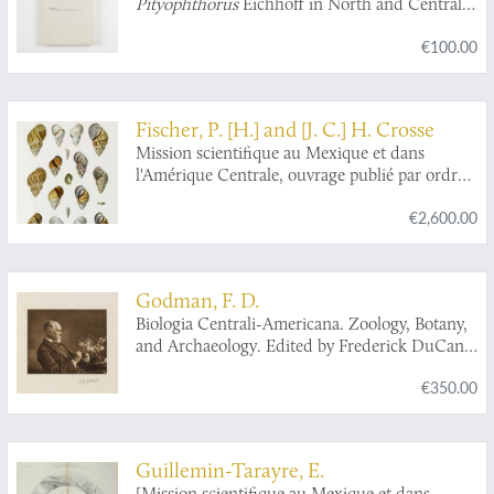
Pityophthorus
Eichhoff in North and Central
America (Coleoptera: Scolytidae).
€100.00
Fischer, P. [H.] and [J. C.] H. Crosse
Mission scientifique au Mexique et dans
l'Amérique Centrale, ouvrage publié par ordre
de S. M. l'Empereur et par les soins du Ministre
€2,600.00
de l'Instruction publique. Recherches
zoologiques pour servir à l'histoire de la faune
d'Amérique Centrale et du Mexique publiées
sous la direction de M. Milne Edwards.
Godman, F. D.
Septième Partie. Études sur les mollusques
Biologia Centrali-Americana. Zoology, Botany,
terrestres et fluviatiles du Mexique et du
and Archaeology. Edited by Frederick DuCane
Guatemala.
Godman, D.C.L., F.R.S., and Osbert Salvin,
€350.00
M.A., F.R.S. Introductory Volume.
Guillemin-Tarayre, E.
[Mission scientifique au Mexique et dans