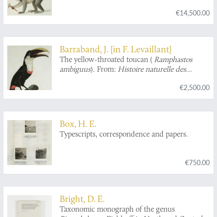
des makis. [Complete].
€14,500.00
Barraband, J. [in F. Levaillant]
The yellow-throated toucan (
Ramphastos
ambiguus
). From:
Histoire naturelle des
oiseaux de paradis et des rolliers, suivie de celle
€2,500.00
des Toucans et des Barbus
[Plate 9. Le Tocard].
Box, H. E.
Typescripts, correspondence and papers.
€750.00
Bright, D. E.
Taxonomic monograph of the genus