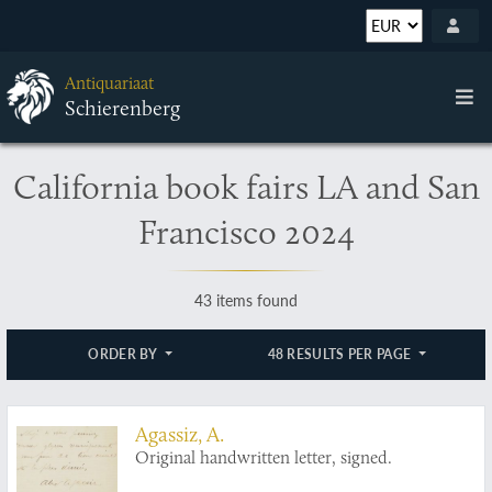
Antiquariaat
Schierenberg
California book fairs LA and San
Francisco 2024
43 items found
ORDER BY
48 RESULTS PER PAGE
Agassiz, A.
Original handwritten letter, signed.