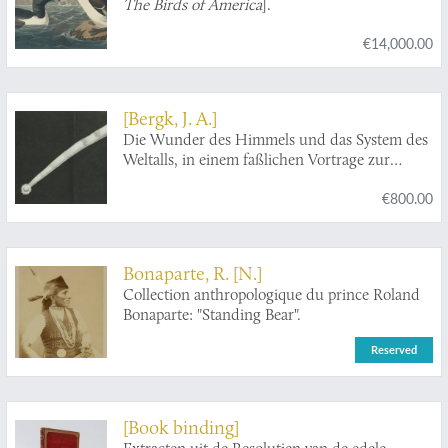
The Birds of America
].
€14,000.00
[Bergk, J. A.]
Die Wunder des Himmels und das System des
Weltalls, in einem faßlichen Vortrage zur
Beforderung und Erleichterung der
€800.00
astronomischen Kenntnisse für Jedermann. Mit
12 Tafeln. Aus dem Englischen.
Bonaparte, R. [N.]
Collection anthropologique du prince Roland
Bonaparte: "Standing Bear".
Reserved
[Book binding]