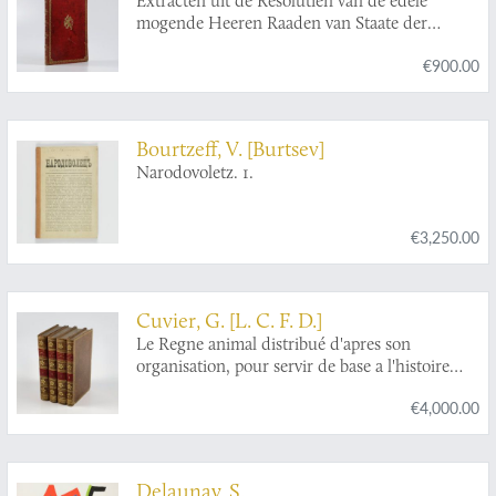
Extracten uit de Resolutien van de edele
mogende Heeren Raaden van Staate der
Vereenigde Nederlanden.
€900.00
Bourtzeff, V. [Burtsev]
Narodovoletz. 1.
€3,250.00
Cuvier, G. [L. C. F. D.]
Le Regne animal distribué d'apres son
organisation, pour servir de base a l'histoire
naturelle des animaux et d'introduction a
€4,000.00
l'anatomie comparée. Avec figures, dessinées
d'après nature.
Delaunay, S.