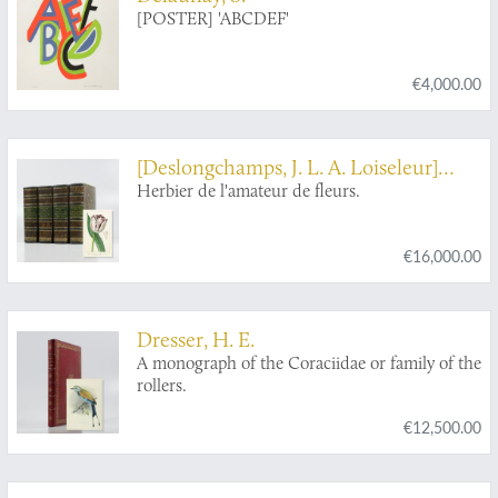
[POSTER] 'ABCDEF'
€4,000.00
[Deslongchamps, J. L. A. Loiseleur]
[AND] [P. A. J.] Drapiez
Herbier de l'amateur de fleurs.
€16,000.00
Dresser, H. E.
A monograph of the Coraciidae or family of the
rollers.
€12,500.00