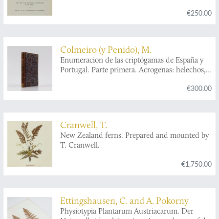
Islands (incl. those of the Malay Peninsula, the
€250.00
Philippines and New Guinea). [AND]
Correcting sheet.
Colmeiro (y Penido), M.
Enumeracion de las criptógamas de España y
Portugal. Parte primera. Acrogenas: helechos,
equisetáceas, rizocarpeas, licopodiaceas,
€300.00
musgos, hepáticas. [AND] Parte segunda.
Talogenas: hongos, líquenes, collemaceas,
algas. [Complete].
Cranwell, T.
New Zealand ferns. Prepared and mounted by
T. Cranwell.
€1,750.00
Ettingshausen, C. and A. Pokorny
Physiotypia Plantarum Austriacarum. Der