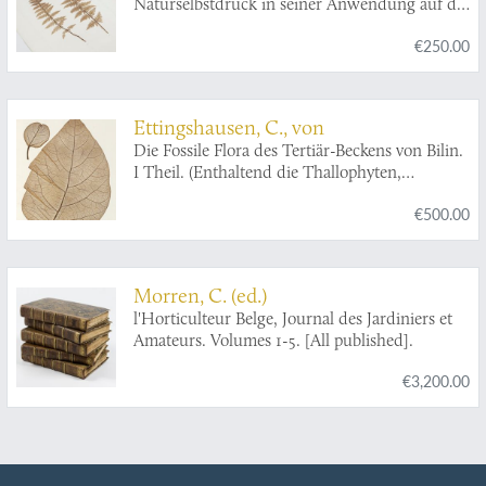
Naturselbstdruck in seiner Anwendung auf die
Gefässpflanzen des Österreichischen
€250.00
Kaiserstaates, mit besonderer Berücksichtigung
der Nervation in den Flächenorganen der
Pflanzen. Plate 23.
Aspidium rigidum
.
Ettingshausen, C., von
Die Fossile Flora des Tertiär-Beckens von Bilin.
I Theil. (Enthaltend die Thallophyten,
Kryptogamischen Gefässpflanzen;
€500.00
Monokotyledonen, Coniferen, Julifloren und
Oleraceen).
Morren, C. (ed.)
l'Horticulteur Belge, Journal des Jardiniers et
Amateurs. Volumes 1-5. [All published].
€3,200.00