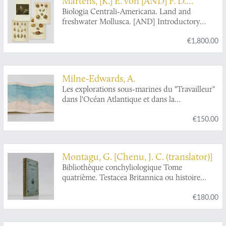
Martens, [K.] E. von [AND] F. D.
Godman
Biologia Centrali-Americana. Land and
freshwater Mollusca. [AND] Introductory
Volume.
€1,800.00
Milne-Edwards, A.
Les explorations sous-marines du "Travailleur"
dans l'Océan Atlantique et dans la
Méditerranée wen 1880 et 1881.
€150.00
Montagu, G. [Chenu, J. C. (translator)]
Bibliothèque conchyliologique Tome
quatrième. Testacea Britannica ou histoire
naturelle des coquilles marines fluviatiles et
€180.00
terrestres d'Angleterre.