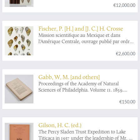
€12,000.00
que des dépouilles fossiles de celles qui
n'existent plus; classés d'après les caractères
essentiels qui présentent ces animaux et leurs
coquilles. [Large paper copy. Text and atlases,
Fischer, P. [H.] and [J. C.] H. Crosse
complete].
Mission scientifique au Mexique et dans
l'Amérique Centrale, ouvrage publié par ordre
de S. M. l'Empereur et par les soins du Ministre
€2,600.00
de l'Instruction publique. Recherches
zoologiques pour servir à l'histoire de la faune
d'Amérique Centrale et du Mexique publiées
sous la direction de M. Milne Edwards.
Gabb, W, M. [and others]
Septième Partie. Études sur les mollusques
Proceedings of the Academy of Natural
terrestres et fluviatiles du Mexique et du
Sciences of Philadelphia. Volume 11. 1859.
Guatemala.
[Complete].
€150.00
Gilson, H. C. (ed.)
The Percy Sladen Trust Expedition to Lake
Titicaca in 1937 under the leadership of Mr. H.