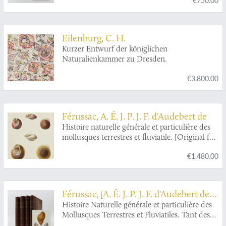
Eilenburg, C. H.
Kurzer Entwurf der königlichen
Naturalienkammer zu Dresden.
€3,800.00
Férussac, A. É. J. P. J. F. d'Audebert de
Histoire naturelle générale et particulière des
mollusques terrestres et fluviatile. [Original full
colour plates].
€1,480.00
Férussac, [A. É. J. P. J. F. d'Audebert de]
(Baron) and G. P. Deshayes
Histoire Naturelle générale et particulière des
Mollusques Terrestres et Fluviatiles. Tant des
espèces qui l'on trouve aujourd'hui vivantes,