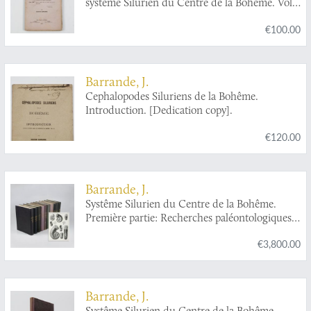
système Silurien du Centre de la Bohême. Vol.
II, Texte V. Chap. XVII. Partie initiale de la
€100.00
coquille. Observations générales. Chap. XVIII.
Distribution verticale des Céphalopodes, dans
l'ensemble des contrées paléozoiques. Chap.
XIX. Résumé général de nos études sur les
Barrande, J.
Céphalopodes.
Cephalopodes Siluriens de la Bohême.
Introduction. [Dedication copy].
€120.00
Barrande, J.
Systême Silurien du Centre de la Bohême.
Première partie: Recherches paléontologiques.
Continuation éditée par le Musée Bohême. Vol.
€3,800.00
II. Classe des mollusques, ordre des
céphalopodes. Texte et 544 planches.
Barrande, J.
Systême Silurien du Centre de la Bohême.