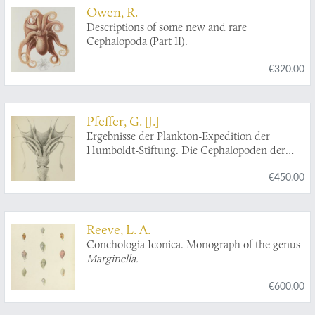
Owen, R.
Descriptions of some new and rare
Cephalopoda (Part II).
€320.00
Pfeffer, G. [J.]
Ergebnisse der Plankton-Expedition der
Humboldt-Stiftung. Die Cephalopoden der
Plankton-Expedition. Zugleich eine
€450.00
monographische Übersicht der Oegopsiden
Cephalopoden. Hierzu ein Atlas von 48 Tafeln.
[The complete Cephalopoda].
Reeve, L. A.
Conchologia Iconica. Monograph of the genus
Marginella.
€600.00