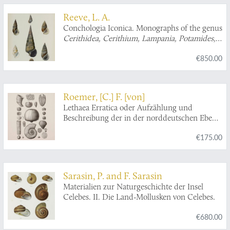
Reeve, L. A.
Conchologia Iconica. Monographs of the genus
Cerithidea, Cerithium, Lampania, Potamides,
Pyrazus, Telescopium, Tympanotonos
, and
€850.00
Vertagus
.
Roemer, [C.] F. [von]
Lethaea Erratica oder Aufzählung und
Beschreibung der in der norddeutschen Ebene
vorkommenden Diluvial-Geschiebe nordischer
€175.00
Sedimentär-Gesteine.
Sarasin, P. and F. Sarasin
Materialien zur Naturgeschichte der Insel
Celebes. II. Die Land-Mollusken von Celebes.
€680.00