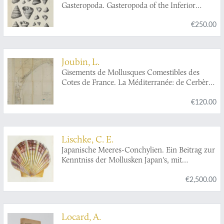
Gasteropoda. Gasteropoda of the Inferior
Oolite. Parts 1-9. [Complete].
€250.00
Joubin, L.
Gisements de Mollusques Comestibles des
Cotes de France. La Méditerranée: de Cerbère
à l'embrouchure de l'Hérault. (Avec une Carte).
€120.00
Lischke, C. E.
Japanische Meeres-Conchylien. Ein Beitrag zur
Kenntniss der Mollusken Japan's, mit
besonderer Rücksicht auf die geographische
€2,500.00
Verbreitung derselben. I - III. [Complete].
Locard, A.