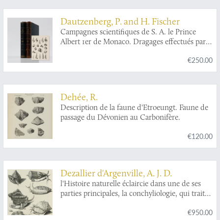
Dautzenberg, P. and H. Fischer
Campagnes scientifiques de S. A. le Prince
Albert 1er de Monaco. Dragages effectués par
l'Hirondelle et par la Princesse-Alice, 1888-1895
€250.00
[AND] 1888-1896 [AND] Mollusques
appartenant a la famille des Scalidae et au
genre
Mathildia
.
Dehée, R.
Description de la faune d'Etroeungt. Faune de
passage du Dévonien au Carbonifère.
€120.00
Dezallier d'Argenville, A. J. D.
l'Histoire naturelle éclaircie dans une de ses
parties principales, la conchyliologie, qui traite
des coquillages de mer, de rivière et de terre;
€950.00
ouvrage dans lequel on trouve une nouvelle