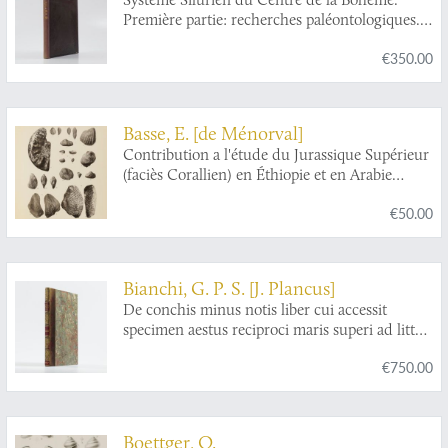
Première partie: recherches paléontologiques.
Vol. III. Texte et 16 planches. Classe des
€350.00
mollusques. Ordre des ptéropodes.
Basse, E. [de Ménorval]
Contribution a l'étude du Jurassique Supérieur
(faciès Corallien) en Éthiopie et en Arabie
méridionale.
€50.00
Bianchi, G. P. S. [J. Plancus]
De conchis minus notis liber cui accessit
specimen aestus reciproci maris superi ad littus
portumque Arimini.
€750.00
Boettger, O.