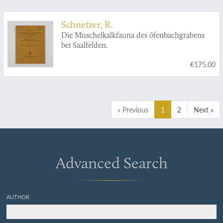
Schnetzer, R.
Die Muschelkalkfauna des öfenbachgrabens
bei Saalfelden.
€175.00
« Previous
1
2
Next »
Advanced Search
AUTHOR