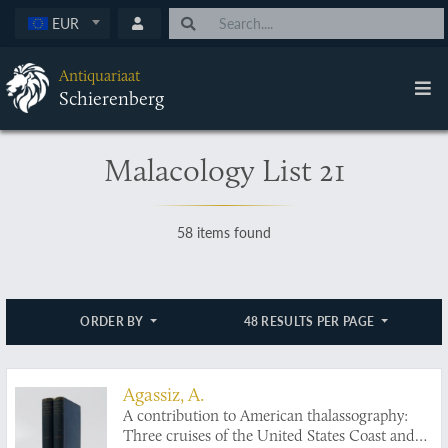
EUR
Antiquariaat
Schierenberg
Malacology List 21
58 items found
ORDER BY
48 RESULTS PER PAGE
Agassiz, A.
A contribution to American thalassography:
Three cruises of the United States Coast and