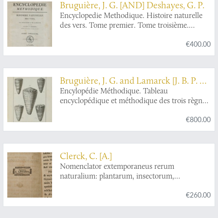
Bruguière, J. G. [AND] Deshayes, G. P.
Encyclopedie Methodique. Histoire naturelle
des vers. Tome premier. Tome troisième.
[Texts].
€400.00
Bruguière, J. G. and Lamarck [J. B. P. A.
de Monet de] and Candolle, [A. P.] de
Encylopédie Méthodique. Tableau
encyclopédique et méthodique des trois règnes
de la nature. Contenant l'helminthologie, ou
€800.00
les vers infusoires, les vers intestins, les vers
mollusques, &c.
Clerck, C. [A.]
Nomenclator extemporaneus rerum
naturalium: plantarum, insectorum,
conchyliorum, secundum systema naturæ
€260.00
linnæanum. Editus a Carol Clerck.