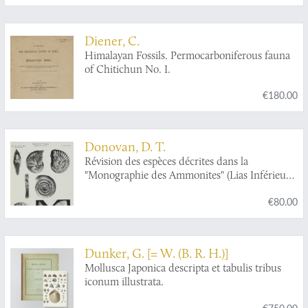
méthode Latine & Françoise de les diviser:
augmenté de la zoomorphose, ou
representation des animaux a coquilles, avec
Diener, C.
leurs explications. Nouvelle édition. Enrichie
Himalayan Fossils. Permocarboniferous fauna
de figures dessinées d'après nature.
of Chitichun No. I.
€180.00
Donovan, D. T.
Révision des espèces décrites dans la
"Monographie des Ammonites" (Lias Inférieur)
de P. Reynès.
€80.00
Dunker, G. [= W. (B. R. H.)]
Mollusca Japonica descripta et tabulis tribus
iconum illustrata.
€750.00