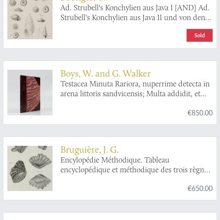
Ad. Strubell's Konchylien aus Java I [AND] Ad.
Strubell's Konchylien aus Java II und von den
Molukken. [Complete].
Sold
Boys, W. and G. Walker
Testacea Minuta Rariora, nuperrime detecta in
arena littoris sandvicensis; Multa addidit, et
omnium figuras ope microscopii ampliatas
€850.00
accurate delineavit. A collection of the minute
and rare shells, lately discovered in the sand of
the sea shore near Sandwich; Considerably
augmented, and their figures accurately
Bruguière, J. G.
drawn, as magnified with the microscope.
Encylopédie Méthodique. Tableau
encyclopédique et méthodique des trois règnes
de la nature. Contenant l'helminthologie, ou
€650.00
les vers infusoires, les vers intestins, les vers
mollusques, &c.