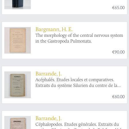
Geodetic Survey Steamer Blake, in the Gulf of
€65.00
Mexico, in the Caribbean Sea, and along the
Atlantic Coast of the United States, from 1877
to 1880.
Bargmann, H. E.
The morphology of the central nervous system
in the Gastropoda Pulmonata.
€90.00
Barrande, J.
Acéphalés. Etudes locales et comparatives.
Extraits du système Silurien du centre de la
Bohème. Vol. VI. Acéphalés.
€60.00
Barrande, J.
Céphalopodes. Etudes générales. Extraits du