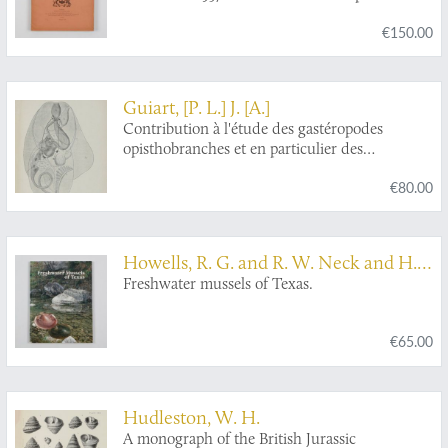
Cary Gilson, M.A.. Reports 1-6, VII-XII, XIII-
€150.00
XX. [Complete].
Guiart, [P. L.] J. [A.]
Contribution à l'étude des gastéropodes
opisthobranches et en particulier des
céphalaspides.
€80.00
Howells, R. G. and R. W. Neck and H.
D. Murray
Freshwater mussels of Texas.
€65.00
Hudleston, W. H.
A monograph of the British Jurassic