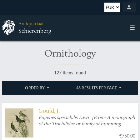
Antiquariaat
Schierenberg
Ornithology
127 items found
ORDER BY
48 RESULTS PER PAGE
Gould, J.
Eugenes spectabilis Lawr. [From:
A monograph
of the Trochilidae or family of humming-
birds
].
€750.00