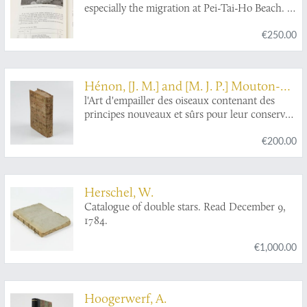
especially the migration at Pei-Tai-Ho Beach. I.
General Part [AND] II. Special Part. [AND]
€250.00
Supplementary additions and corrections
[AND] Foreword. [Complete].
Hénon, [J. M.] and [M. J. P.] Mouton-
Fontenille [de la Clotte]
l'Art d'empailler des oiseaux contenant des
principes nouveaux et sûrs pour leur conserver
leurs formes et leurs attitudes naturelles avec la
€200.00
méthode de les classer d'après le systême de
Linné. Seconde édition, ornée de cinq planches
en taille-douce.
Herschel, W.
Catalogue of double stars. Read December 9,
1784.
€1,000.00
Hoogerwerf, A.