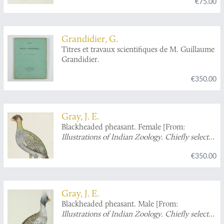
€75.00
Grandidier, G.
Titres et travaux scientifiques de M. Guillaume
Grandidier.
€350.00
Gray, J. E.
Blackheaded pheasant. Female [From:
Illustrations of Indian Zoology. Chiefly selected
from the collection of Major-General
€350.00
Hardwicke. F.R.S.
].
Gray, J. E.
Blackheaded pheasant. Male [From:
Illustrations of Indian Zoology. Chiefly selected
from the collection of Major-General