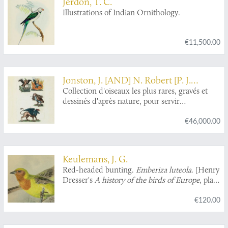
Jerdon, T. C.
Illustrations of Indian Ornithology.
€11,500.00
Jonston, J. [AND] N. Robert [P. J.
Buc'hoz (ed.)]
Collection d'oiseaux les plus rares, gravés et
dessinés d'après nature, pour servir
d'intelligence a l'histoire naturelle et raisonnée
€46,000.00
des differens oiseaux qui habite le globe.
Contenant leurs noms en différentes langues
d'Europe, leurs descriptions, les couleurs de
leurs plumages, leurs dimensions, le temps de
Keulemans, J. G.
leur ponte, la structure de leurs nids, la
Red-headed bunting.
Emberiza luteola
. [Henry
grosseur de leurs oeufs, leurs charactère, &
Dresser's
A history of the birds of Europe
, plate
enfin tous les usages pour lesquels on peut les
618].
employer, tant pour la médecine que pour
€120.00
l'économie domestique. Traduite du Latin de
Jonston, considérablement augmentée, & mise
à la portée d'un chacun. De laquelle on a fait