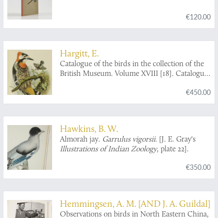
€120.00
Hargitt, E.
Catalogue of the birds in the collection of the
British Museum. Volume XVIII [18]. Catalogue
of the Picariae in the Collection of the British
€450.00
Museum. Scansores, containing the family
Picidae.
Hawkins, B. W.
Almorah jay.
Garrulus vigorsii
. [J. E. Gray's
Illustrations of Indian Zoology
, plate 22].
€350.00
Hemmingsen, A. M. [AND J. A. Guildal]
Observations on birds in North Eastern China,