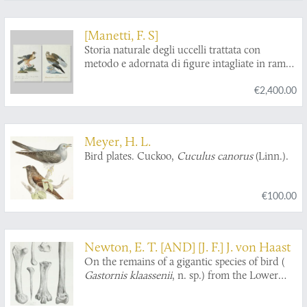
[Manetti, F. S]
Storia naturale degli uccelli trattata con
metodo e adornata di figure intagliate in rame
e miniate al naturale. Ornithologia methodice
€2,400.00
digesta atque iconibus aeneis ad vivum
illuminatis ornate. [Two counterproofs in
original water colouring, of Plate 37,
Falco
albanella torquata
, and of Plate 48,
Falco vulga
Meyer, H. L.
barletto
.]
Bird plates. Cuckoo,
Cuculus canorus
(Linn.).
€100.00
Newton, E. T. [AND] [J. F.] J. von Haast
On the remains of a gigantic species of bird (
Gastornis klaassenii
, n. sp.) from the Lower
Eocene Beds near Croydon [AND] On