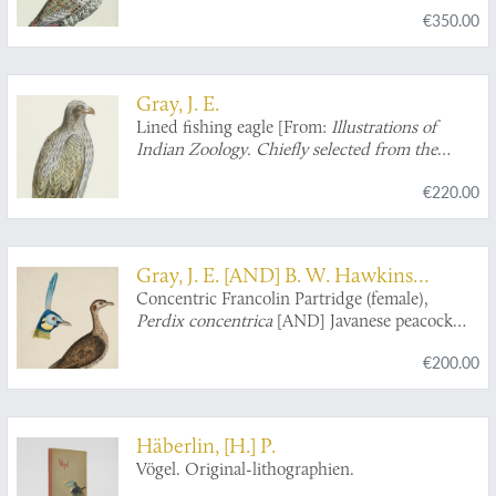
€350.00
Hardwicke. F.R.S.
].
Gray, J. E.
Lined fishing eagle [From:
Illustrations of
Indian Zoology. Chiefly selected from the
collection of Major-General Hardwicke F. R.
€220.00
S.
].
Gray, J. E. [AND] B. W. Hawkins
(illustrator)
Concentric Francolin Partridge (female),
Perdix concentrica
[AND] Javanese peacock
(head). [J. E. Gray's
Illustrations of Indian
€200.00
Zoology
, plate 53].
Häberlin, [H.] P.
Vögel. Original-lithographien.