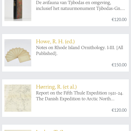
De avifauna van Tjibodas en omgeving,
inclusief het natuurmonument Tjibodas-Gn.
Gede (West Java). [AND] De avifauna van de
€120.00
Plantentuin te Buitenzorg (Java).
Howe, R. H. (ed.)
Notes on Rhode Island Ornithology. I-III. [All
Published].
€150.00
Hørring, R. (et al.)
Report on the Fifth Thule Expedition 1921-24.
The Danish Expedition to Arctic North
America in charge of Knud Rasmussen. Vol. II.
€120.00
No. 6-9. Zoology II. Birds, Fishes. Insects.
Crustacea.