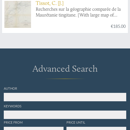
Tissot, C. [J.]
Recherches sur la géographie comparée de la
Maurétanie tingitane. [With large map of
Morocco].
€185.00
Advanced Search
AUTHOR
KEYWORDS
PRICE FROM
PRICE UNTIL