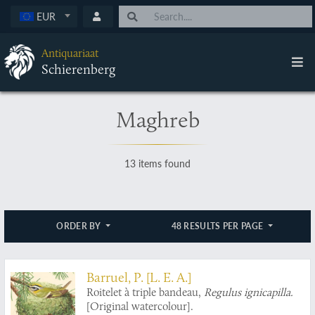
EUR
Antiquariaat
Schierenberg
Maghreb
13 items found
ORDER BY
48 RESULTS PER PAGE
Barruel, P. [L. E. A.]
Roitelet à triple bandeau,
Regulus ignicapilla.
[Original watercolour].