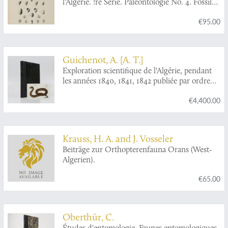
l'Algerie. !re Série. Paléontologie No. 4. Fossiles
tertiaires de la Région de Guelma.
€95.00
Guichenot, A. [A. T.]
Exploration scientifique de l'Algérie, pendant
les années 1840, 1841, 1842 publiée par ordre
du gouvernement et avec le concours d'une
€4,400.00
commission académique. Sciences physiques.
Zoologie. V. Histoire naturelle des reptiles et
des poissons.
Krauss, H. A. and J. Vosseler
Beiträge zur Orthopterenfauna Orans (West-
Algerien).
€65.00
Oberthür, C.
Études d'entomologie. Faunes entomologiques.