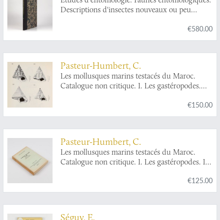
Descriptions d'insectes nouveaux ou peu
connus. I. Étude sur la faune des lépidoptères
€580.00
de l'Algerie.
Pasteur-Humbert, C.
Les mollusques marins testacés du Maroc.
Catalogue non critique. I. Les gastéropodes.
[AND] II. Les lamellibranches et les
€150.00
scaphopodes. [AND] Premier supplement.
Pasteur-Humbert, C.
Les mollusques marins testacés du Maroc.
Catalogue non critique. I. Les gastéropodes. II.
Les lamellibranches et les scaphopodes. [AND]
€125.00
Premier supplement.
Séguy, E.