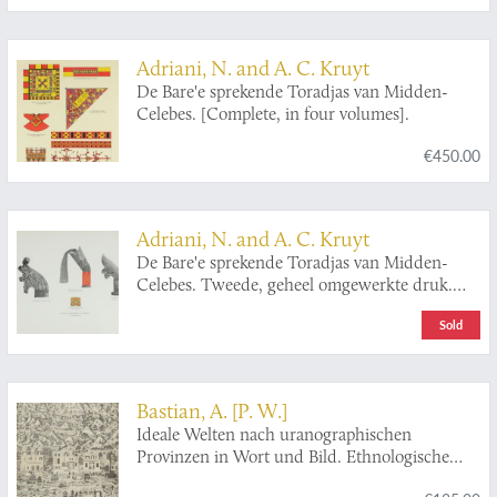
Adriani, N. and A. C. Kruyt
De Bare'e sprekende Toradjas van Midden-
Celebes. [Complete, in four volumes].
€450.00
Adriani, N. and A. C. Kruyt
De Bare'e sprekende Toradjas van Midden-
Celebes. Tweede, geheel omgewerkte druk.
[2nd, revised edition. Complete, in five
Sold
volumes].
Bastian, A. [P. W.]
Ideale Welten nach uranographischen
Provinzen in Wort und Bild. Ethnologische
Zeit- und Streitfragen nach Gesichtspunkten