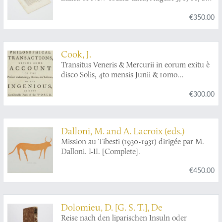
Mr. James Cook, with the longitude of the
€350.00
place of observation deduced from it:
communicated by J. Bevis, M. D. F. R. S.
Cook, J.
Transitus Veneris & Mercurii in eorum exitu è
disco Solis, 4to mensis Junii & 10mo
Novembris, 1769, observatus. Communicated
€300.00
by Capt. James Cook.
Dalloni, M. and A. Lacroix (eds.)
Mission au Tibesti (1930-1931) dirigée par M.
Dalloni. I-II. [Complete].
€450.00
Dolomieu, D. [G. S. T.], De
Reise nach den liparischen Insuln oder