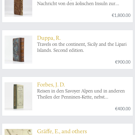
Nachricht von den äolischen Insuln zur
nähern Aufklärung der Geschichte der
€1,800.00
Vulkane. Nebst einer Abhandlung über eine
Art von Luftvulkan, und einer andern über die
Temperatur des Clima auf Maltha und die
Verschiedenheit der wahren und fühlbaren
Duppa, R.
Wärme.
Travels on the continent, Sicily and the Lipari
Islands. Second edition.
€900.00
Forbes, J. D.
Reisen in den Savoyer Alpen und in anderen
Theilen der Penninen-Kette, nebst
Beobachtungen über die Gletscher.
€400.00
Gräffe, E., and others