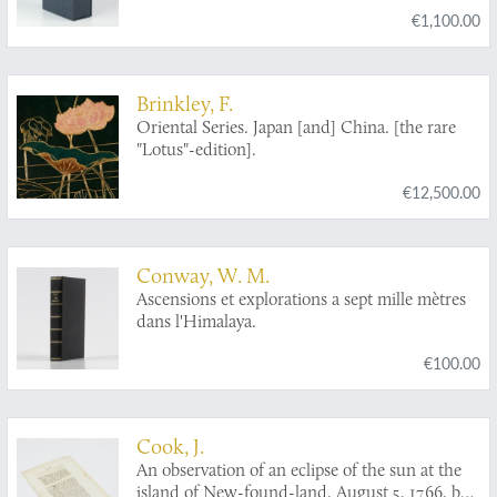
€1,100.00
[Complete].
Brinkley, F.
Oriental Series. Japan [and] China. [the rare
"Lotus"-edition].
€12,500.00
Conway, W. M.
Ascensions et explorations a sept mille mètres
dans l'Himalaya.
€100.00
Cook, J.
An observation of an eclipse of the sun at the
island of New-found-land, August 5, 1766, by