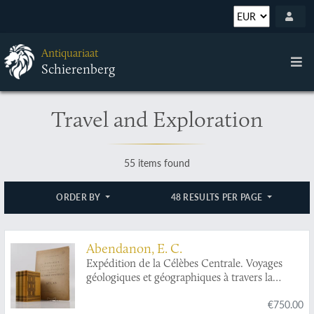
Antiquariaat
Schierenberg
Travel and Exploration
55 items found
ORDER BY
48 RESULTS PER PAGE
Abendanon, E. C.
Expédition de la Célèbes Centrale. Voyages
géologiques et géographiques à travers la
Célèbes Centrale (1909-1910). Volumes I-III
€750.00
(text), atlas. [Complete].