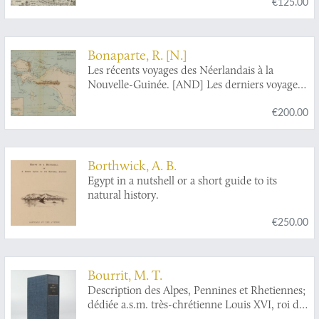
€125.00
der Indischen Völkerkunde. [Complete].
Bonaparte, R. [N.]
Les récents voyages des Néerlandais à la
Nouvelle-Guinée. [AND] Les derniers voyages
des Néerlandais à la Nouvelle-Guinée.
€200.00
Borthwick, A. B.
Egypt in a nutshell or a short guide to its
natural history.
€250.00
Bourrit, M. T.
Description des Alpes, Pennines et Rhetiennes;
dédiée a.s.m. très-chrétienne Louis XVI, roi de
France et de Navarre. Tome premier - second.