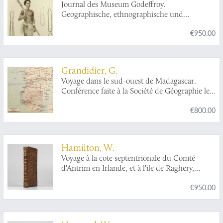
Journal des Museum Godeffroy.
Geographische, ethnographische und
naturwissenschaftliche Mittheilungen. Heft II.
€950.00
[The complete geographical and
ethnographical part].
Grandidier, G.
Voyage dans le sud-ouest de Madagascar.
Conférence faite à la Société de Géographie le 5
janvier 1900. [AND] Pérégrinations à
€800.00
Madagascar.
Hamilton, W.
Voyage à la cote septentrionale du Comté
d'Antrim en Irlande, et à l'ile de Raghery,
contenant l'histoire naturelle de ses
€950.00
productions volcaniques & plusieurs
observations sur les antiquités & moeurs de ce
pays... auquel on a ajouté l'essai sur
l'oryctographie du Derbyshire par M. Ferber,