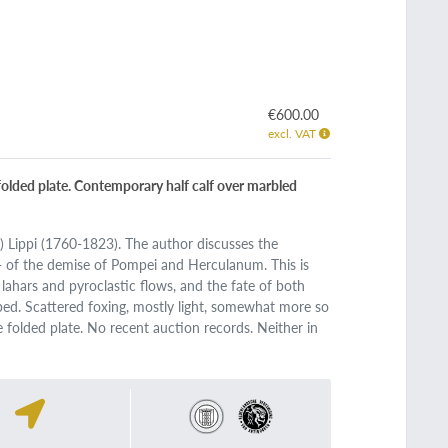
€600.00
excl. VAT
folded plate. Contemporary half calf over marbled
) Lippi (1760-1823). The author discusses the
e - of the demise of Pompei and Herculanum. This is
n lahars and pyroclastic flows, and the fate of both
bbed. Scattered foxing, mostly light, somewhat more so
 folded plate. No recent auction records. Neither in