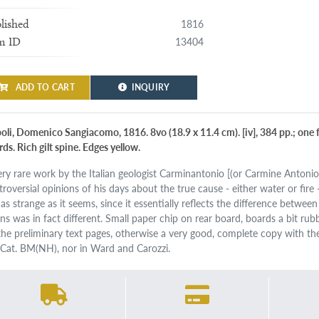
1816
lished
13404
m ID
ADD TO CART
INQUIRY
oli, Domenico Sangiacomo, 1816. 8vo (18.9 x 11.4 cm). [iv], 384 pp.; one 
ds. Rich gilt spine. Edges yellow.
ery rare work by the Italian geologist Carminantonio [(or Carmine Antonio
troversial opinions of his days about the true cause - either water or fir
 as strange as it seems, since it essentially reflects the difference betwee
ns was in fact different. Small paper chip on rear board, boards a bit ru
the preliminary text pages, otherwise a very good, complete copy with the
 Cat. BM(NH), nor in Ward and Carozzi.