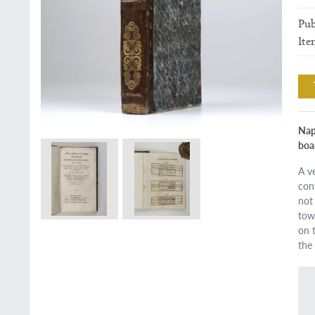
Pub
Ite
Nap
boar
A v
con
not
tow
on 
the