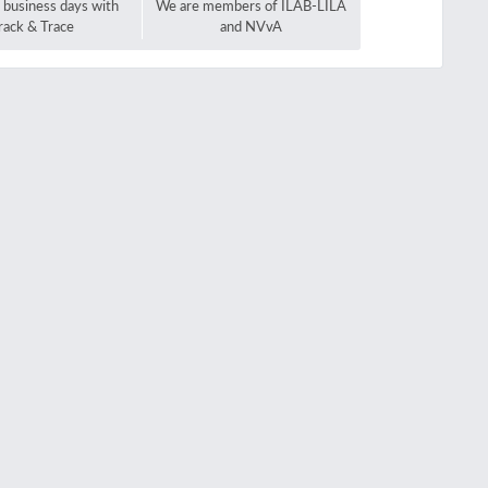
2 business days with
We are members of ILAB-LILA
rack & Trace
and NVvA