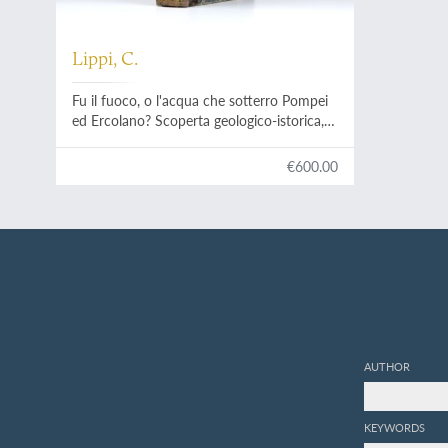
Lippi, C.
Fu il fuoco, o l'acqua che sotterro Pompei
ed Ercolano? Scoperta geologico-istorica,
fatta dall'autore il di 14 e 26 Ottobre 1810,
e da lui scritta nelle lingue latina, inglese,
€600.00
francese, italiana, tedesca, e spagnuola in
due lettere. Seguite dalle scritture pro et
contra, presentate all' Accademia di scienze
di Napoli, per di lei ordine; e dalle decisioni
di questa Società, relative al' argomento.
Prima edizione Italiana.
AUTHOR
KEYWORDS