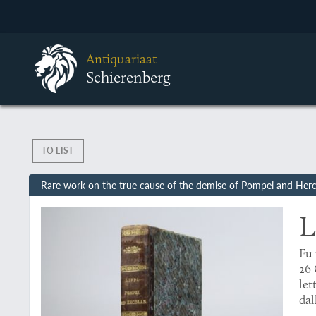
Antiquariaat
Schierenberg
TO LIST
Rare work on the true cause of the demise of Pompei and He
L
Fu 
26 
let
dal