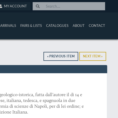
MY ACCOUNT
ARRIVALS
FAIRS & LISTS
CATALOGUES
ABOUT
CONTACT
« PREVIOUS ITEM
NEXT ITEM »
ologico-istorica, fatta dall'autore il di 14 e
ese, italiana, tedesca, e spagnuola in due
emia di scienze di Napoli, per di lei ordine; e
izione Italiana.