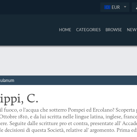
EUR
HOME
CATEGORIES
BROWSE
NEW 
rculanum
ippi, C.
il fuoco, o l'acqua che sotterro Pompei ed Ercolano? Scoperta ge
Ottobre 1810, e da lui scritta nelle lingue latina, inglese, franc
tere. Seguite dalle scritture pro et contra, presentate all' Accad
le decisioni di questa Società, relative al' argomento. Prima ed