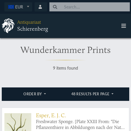
EUR
Antiquariaat
Schierenberg
Wunderkammer Prints
9 items found
ORDER BY
48 RESULTS PER PAGE
Esper, E. J. C.
Freshwater Sponge. [Plate XXIII From: "Die
Pflanzenthiere in Abbildungen nach der Natur