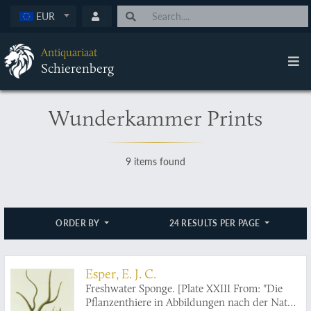
EUR
Antiquariaat
Schierenberg
Wunderkammer Prints
9 items found
ORDER BY
24 RESULTS PER PAGE
Esper, E. J. C.
Freshwater Sponge. [Plate XXIII From: "Die
Pflanzenthiere in Abbildungen nach der Natur