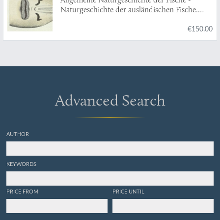
Naturgeschichte der ausländischen Fische.
Plate CXX "Embrio squali pristis. Ein
€150.00
ungebohrner Soegefisch. L'embrion de la scie."
[Sawfish, unborn].
Advanced Search
AUTHOR
KEYWORDS
PRICE FROM
PRICE UNTIL