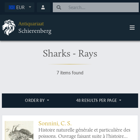
EUR
Antiquariaat
Schierenberg
Sharks - Rays
7 items found
ORDER BY
48 RESULTS PER PAGE
Sonnini, C. S.
Histoire naturelle générale et particulière des
poissons. Ouvrage faisant suite à l'histoire