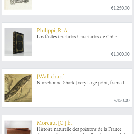
naturelle, générale et particulière, composée
€1,250.00
par Leclerc de Buffon, et mis dans un nouvel
ordre par C. S. Sonnini, avec des notes et des
additions. Tomes 1-13. [Complete fish /
ichthyology section].
Philippi, R. A.
Los fósiles terciarios i cuartarios de Chile.
€1,000.00
[Wall chart]
Nursehound Shark [Very large print, framed].
€450.00
Moreau, [C.] É.
Histoire naturelle des poissons de la France.