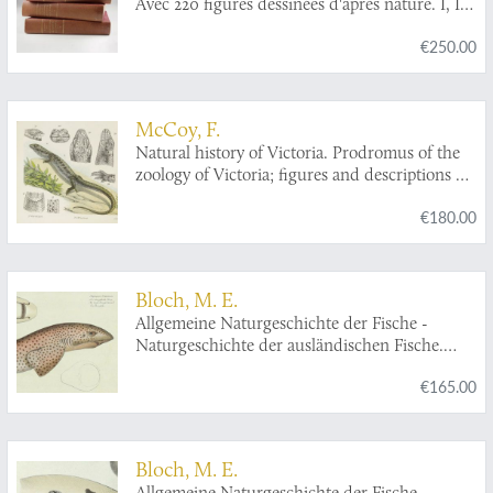
Avec 220 figures dessinées d'après nature. I, II,
III [AND] Histoire naturelle des poissons de la
€250.00
France. Supplément. Avec 7 figures dans le
texte. [Complete].
McCoy, F.
Natural history of Victoria. Prodromus of the
zoology of Victoria; figures and descriptions of
the living species of all classes of the Victorian
€180.00
indigenous animals. Decade XX. [Complete
Decade].
Bloch, M. E.
Allgemeine Naturgeschichte der Fische -
Naturgeschichte der ausländischen Fische.
Plate CXIV,
Squalus catulus
/Der kleingefleckte
€165.00
Haay/The Lesser Rough Hound/La Roussette.
Bloch, M. E.
Allgemeine Naturgeschichte der Fische -