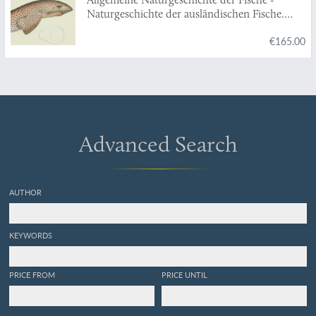
Naturgeschichte der ausländischen Fische.
Plate CXIV,
Squalus catulus
/Der kleingefleckte
€165.00
Haay/The Lesser Rough Hound/La Roussette.
Advanced Search
AUTHOR
KEYWORDS
PRICE FROM
PRICE UNTIL