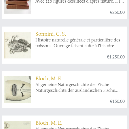
Avec 220 figures dessinées d'après nature. I, II,
III [AND] Histoire naturelle des poissons de la
€250.00
France. Supplément. Avec 7 figures dans le
texte. [Complete].
Sonnini, C. S.
Histoire naturelle générale et particulière des
poissons. Ouvrage faisant suite à l'histoire
naturelle, générale et particulière, composée
€1,250.00
par Leclerc de Buffon, et mis dans un nouvel
ordre par C. S. Sonnini, avec des notes et des
additions. Tomes 1-13. [Complete fish /
ichthyology section].
Bloch, M. E.
Allgemeine Naturgeschichte der Fische -
Naturgeschichte der ausländischen Fische.
Plate CXX "Embrio squali pristis. Ein
€150.00
ungebohrner Soegefisch. L'embrion de la scie."
[Sawfish, unborn].
Bloch, M. E.
Allgemeine Naturgeschichte der Fische -