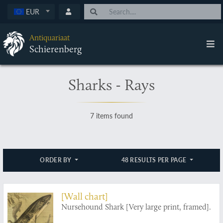
EUR
Antiquariaat
Schierenberg
Sharks - Rays
7 items found
ORDER BY
48 RESULTS PER PAGE
[Wall chart]
Nursehound Shark [Very large print, framed].