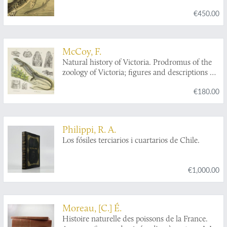
€450.00
McCoy, F.
Natural history of Victoria. Prodromus of the
zoology of Victoria; figures and descriptions of
the living species of all classes of the Victorian
€180.00
indigenous animals. Decade XX. [Complete
Decade].
Philippi, R. A.
Los fósiles terciarios i cuartarios de Chile.
€1,000.00
Moreau, [C.] É.
Histoire naturelle des poissons de la France.