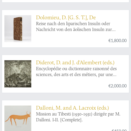
Dolomieu, D. [G. S. T.], De
Reise nach den liparischen Insuln oder
Nachricht von den äolischen Insuln zur
nähern Aufklärung der Geschichte der
€1,800.00
Vulkane. Nebst einer Abhandlung über eine
Art von Luftvulkan, und einer andern über die
Temperatur des Clima auf Maltha und die
Verschiedenheit der wahren und fühlbaren
Diderot, D. and J. d'Alembert (eds.)
Wärme.
Encyclopédie ou dictionnaire raisonné des
sciences, des arts et des métiers, par une
société de gens de lettres mis en ordre par
€2,000.00
Mons. Diderot. Histoire naturelle. Règne
mineral.
Dalloni, M. and A. Lacroix (eds.)
Mission au Tibesti (1930-1931) dirigée par M.
Dalloni. I-II. [Complete].
€450.00