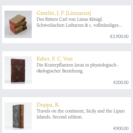
Gmelin, J. F. [Linnaeus]
Des Ritters Carl von Linne Königl.
Schwedischen Leibarzes & c. vollständiges
Natursystem des Mineralreichs nach den
€3,900.00
zwölften lateinischen Ausgabe in einer freyen
und vermehrten Uebersetzung. Erster - Vierter
Theil. [Complete].
Faber, F. C. Von
Die Kraterpflanzen Javas in physiologisch-
ökologischer Beziehung.
€200.00
Duppa, R.
Travels on the continent, Sicily and the Lipari
Islands. Second edition.
€900.00