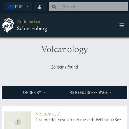
EUR
Antiquariaat
Schierenberg
Volcanology
26 items found
ORDER BY
48 RESULTS PER PAGE
Verneau, F.
Cratere del Vesuvio nel mese di Febbraio 1862.