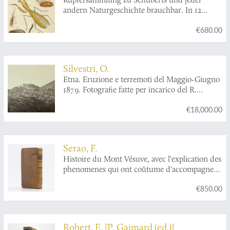
Japonais par M. Titsingh; publié avec les notes
andern Naturgeschichte brauchbar. In 12
et éclaircissemens par M. Abel Rémusat.
Blättern, nach der Natur gezeichnet, gestochen
€680.00
und gemahlt.
Silvestri, O.
Etna. Eruzione e terremoti del Maggio-Giugno
1879. Fotografie fatte per incarico del R.
Governo Italiano sotto la direzione del Prof.
€18,000.00
Orazio Silvestri.
Serao, F.
Histoire du Mont Vésuve, avec l'explication des
phenomenes qui ont coûtume d'accompagner
les embrasements de cette montagne. Le tout
€850.00
traduit de l'Italien de l'Académie des Sciences
de Naples. Par M. Duperron de Castera.
Dédiée a monseigneur le Dauphin.
Robert, E. [P. Gaimard (ed.)]