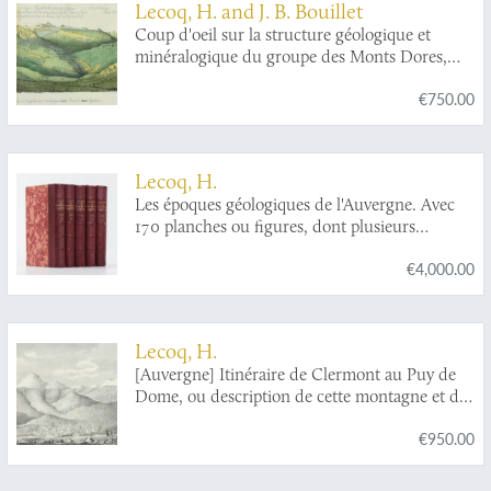
Lecoq, H. and J. B. Bouillet
ordine; e dalle decisioni di questa Società,
Coup d'oeil sur la structure géologique et
relative al' argomento. Prima edizione Italiana.
minéralogique du groupe des Monts Dores,
accompagné de la description et des
€750.00
échantillons des substances minérales qui le
composent.
Lecoq, H.
Les époques géologiques de l'Auvergne. Avec
170 planches ou figures, dont plusieurs
coloriées et des autographes de Dolomieu,
€4,000.00
d'Hauy & de De Saussure et un dessin fac
simile de Madame Necker de Saussure. I-V.
[Complete].
Lecoq, H.
[Auvergne] Itinéraire de Clermont au Puy de
Dome, ou description de cette montagne et de
la Vallée de Royat et Fontanat; seconde edition.
€950.00
[AND] Two other papers on the geology of
Auvergne, by A. C. P. F. Von Lasaulx, and by J.
B. Bouillet, bound in.