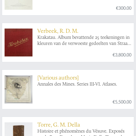
€300.00
Verbeek, R. D. M.
Krakatau. Album bevattende 25 teekeningen in
kleuren van de verwoeste gedeelten van Straat
Soenda, genomen twee maanden na de
€3,800.00
uitbarsting van Krakatau. Uitgegeven op last
van Zijne Excellentie den Goeverneur-Generaal
van Nederlandsch-Indie. [AND] Krakatau.
Eerste gedeelte -Tweede gedeelte. [Complete
[Various authors]
text].
Annales des Mines. Series III-VI. Atlases.
€5,500.00
Torre, G. M. Della
Histoire et phénomènes du Vésuve. Exposés