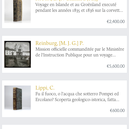
Voyage en Islande et au Groënland executé
pendant les années 1835 et 1836 sur la corvette
La Recherche commandée par M. Tréhouart
€2,400.00
Lieutenant de Vaisseau dans le but de
découvrir les traces de La Lilloise. Publié par
ordre du Roi sous la direction de M. Paul
Gaimard président de la Commission
Reinburg, [M. J. G.] P.
Scientifique d'Islande et de Groënland.
Mission officielle commanditée par le Ministère
Minéralogie et géologie.
de l'Instruction Publique pour un voyage
d'étude en Amérique latine (1909-1913).
€5,600.00
Lippi, C.
Fu il fuoco, o l'acqua che sotterro Pompei ed
Ercolano? Scoperta geologico-istorica, fatta
dall'autore il di 14 e 26 Ottobre 1810, e da lui
€600.00
scritta nelle lingue latina, inglese, francese,
italiana, tedesca, e spagnuola in due lettere.
Seguite dalle scritture pro et contra, presentate
all' Accademia di scienze di Napoli, per di lei